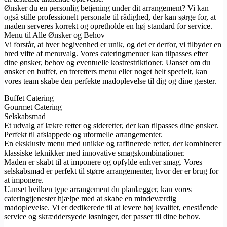
Ønsker du en personlig betjening under dit arrangement? Vi kan
også stille professionelt personale til rådighed, der kan sørge for, at
maden serveres korrekt og opretholde en høj standard for service.
Menu til Alle Ønsker og Behov
Vi forstår, at hver begivenhed er unik, og det er derfor, vi tilbyder en
bred vifte af menuvalg. Vores cateringmenuer kan tilpasses efter
dine ønsker, behov og eventuelle kostrestriktioner. Uanset om du
ønsker en buffet, en treretters menu eller noget helt specielt, kan
vores team skabe den perfekte madoplevelse til dig og dine gæster.
Buffet Catering
Gourmet Catering
Selskabsmad
Et udvalg af lækre retter og sideretter, der kan tilpasses dine ønsker.
Perfekt til afslappede og uformelle arrangementer.
En eksklusiv menu med unikke og raffinerede retter, der kombinerer
klassiske teknikker med innovative smagskombinationer.
Maden er skabt til at imponere og opfylde enhver smag. Vores
selskabsmad er perfekt til større arrangementer, hvor der er brug for
at imponere.
Uanset hvilken type arrangement du planlægger, kan vores
cateringtjenester hjælpe med at skabe en mindeværdig
madoplevelse. Vi er dedikerede til at levere høj kvalitet, enestående
service og skræddersyede løsninger, der passer til dine behov.