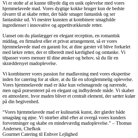
Vi er stolte af at kunne tilbyde dig en unik oplevelse med vores
hjemmelavede mad. Vores dygtige kokke bruger kun de bedste
råvarer til at skabe retter, der både smager fantastisk og ser
fantastiske ud. Vi mestrer kunsten at kombinere smagfulde
ingredienser i innovative og appetitvækkende retter.
Uanset om du planlægger en elegant reception, en romantisk
middag, en firmafest eller et privat arrangement, så er vores
hjemmelavede mad en garanti for, at dine gæster vil blive forkælet
med lækre retter, der er tilberedt med kærlighed og omtanke. Vi
tilpasser vores menuer til dine ønsker og behov, så du får en
skræddersyet madoplevelse.
Vi kombinerer vores passion for madlavning med vores ekspertise
inden for catering for at sikre, at du får en uforglemmelig oplevelse.
Vores hjemmelavede mad er ikke kun velsmagende og nærende,
men også præsenteret på en elegant og indbydende måde. Vi skaber
en atmosfære, hvor maden bliver et centralt element, der sætter kulør
på din begivenhed.
“Vores hjemmelavede mad er kulinarisk kunst, der glæder både
smagsløg og øjne. Vi stræber altid efter at overgå vores kunders
forventninger og skabe en mindeværdig madoplevelse.” – Thomas
Andersen, Chefkok
Gourmet Catering til Enhver Lejlighed