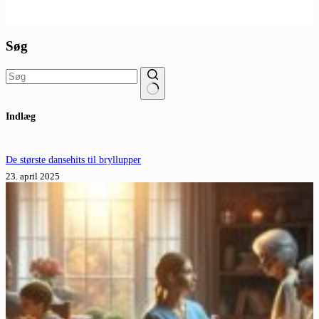
Søg
Ingen
Indlæg
resultater
De største dansehits til bryllupper
23. april 2025