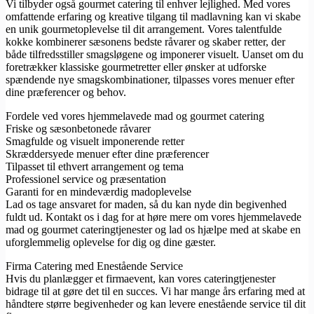
Vi tilbyder også gourmet catering til enhver lejlighed. Med vores
omfattende erfaring og kreative tilgang til madlavning kan vi skabe
en unik gourmetoplevelse til dit arrangement. Vores talentfulde
kokke kombinerer sæsonens bedste råvarer og skaber retter, der
både tilfredsstiller smagsløgene og imponerer visuelt. Uanset om du
foretrækker klassiske gourmetretter eller ønsker at udforske
spændende nye smagskombinationer, tilpasses vores menuer efter
dine præferencer og behov.
Fordele ved vores hjemmelavede mad og gourmet catering
Friske og sæsonbetonede råvarer
Smagfulde og visuelt imponerende retter
Skræddersyede menuer efter dine præferencer
Tilpasset til ethvert arrangement og tema
Professionel service og præsentation
Garanti for en mindeværdig madoplevelse
Lad os tage ansvaret for maden, så du kan nyde din begivenhed
fuldt ud. Kontakt os i dag for at høre mere om vores hjemmelavede
mad og gourmet cateringtjenester og lad os hjælpe med at skabe en
uforglemmelig oplevelse for dig og dine gæster.
Firma Catering med Enestående Service
Hvis du planlægger et firmaevent, kan vores cateringtjenester
bidrage til at gøre det til en succes. Vi har mange års erfaring med at
håndtere større begivenheder og kan levere enestående service til dit