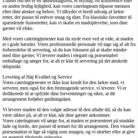
Uanset om det er en fødselsdagsfest, et bryllup, en konference eller
en anden festlig lejlighed, kan vores cateringteam tilpasse menuen
efter dine ønsker og behov. Vi tilbyder et bredt udvalg af lækre
retter, der passer til enhver smag og diæt. Fra klassiske favoritter til
spændende fusionretter, kan vi skabe en madoplevelse, som dine
gæster vil elske.
Med vores cateringtjenester kan du nyde roen ved at vide, at maden
er i gode hænder. Vores professionelle personale vil tage sig af alt fra
forberedelse til servering, så du kan fokusere på at skabe minder
med dine gæster. Vi leverer maden i elegant og præsentabel
emballage og sørger for, at alt er klar til servering på det ønskede
tidspunkt.
Levering af Høj Kvalitet og Service
Vores cateringtjenester er ikke kun kendt for den lækre mad, vi
serverer, men også for den fremragende service, vi leverer. Vi er
dedikerede til at opfylde dine forventninger og sikre, at dit
arrangement forløber gnidningsløst.
Vi leverer maden til den valgte adresse til den aftalte tid, så du kan
være sikker på, at alt er klar, når dine gæster ankommer.
Vores cateringteam vil sørge for, at maden er præsenteret på smukke
fade og borde, der passer til temaet for dit arrangement. Den visuelle
præsentation er lige så vigtig som smagen, og vi stræber efter at give
en æstetisk tiltalende oplevelse.