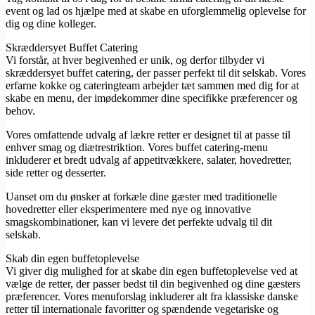
event og lad os hjælpe med at skabe en uforglemmelig oplevelse for
dig og dine kolleger.
Skræddersyet Buffet Catering
Vi forstår, at hver begivenhed er unik, og derfor tilbyder vi
skræddersyet buffet catering, der passer perfekt til dit selskab. Vores
erfarne kokke og cateringteam arbejder tæt sammen med dig for at
skabe en menu, der imødekommer dine specifikke præferencer og
behov.
Vores omfattende udvalg af lækre retter er designet til at passe til
enhver smag og diætrestriktion. Vores buffet catering-menu
inkluderer et bredt udvalg af appetitvækkere, salater, hovedretter,
side retter og desserter.
Uanset om du ønsker at forkæle dine gæster med traditionelle
hovedretter eller eksperimentere med nye og innovative
smagskombinationer, kan vi levere det perfekte udvalg til dit
selskab.
Skab din egen buffetoplevelse
Vi giver dig mulighed for at skabe din egen buffetoplevelse ved at
vælge de retter, der passer bedst til din begivenhed og dine gæsters
præferencer. Vores menuforslag inkluderer alt fra klassiske danske
retter til internationale favoritter og spændende vegetariske og