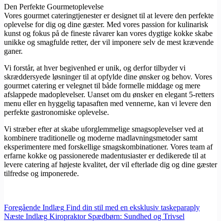
Den Perfekte Gourmetoplevelse
Vores gourmet cateringtjenester er designet til at levere den perfekte
oplevelse for dig og dine gæster. Med vores passion for kulinarisk
kunst og fokus på de fineste råvarer kan vores dygtige kokke skabe
unikke og smagfulde retter, der vil imponere selv de mest krævende
ganer.
Vi forstår, at hver begivenhed er unik, og derfor tilbyder vi
skræddersyede løsninger til at opfylde dine ønsker og behov. Vores
gourmet catering er velegnet til både formelle middage og mere
afslappede madoplevelser. Uanset om du ønsker en elegant 5-retters
menu eller en hyggelig tapasaften med vennerne, kan vi levere den
perfekte gastronomiske oplevelse.
Vi stræber efter at skabe uforglemmelige smagsoplevelser ved at
kombinere traditionelle og moderne madlavningsmetoder samt
eksperimentere med forskellige smagskombinationer. Vores team af
erfarne kokke og passionerede madentusiaster er dedikerede til at
levere catering af højeste kvalitet, der vil efterlade dig og dine gæster
tilfredse og imponerede.
Foregående
Indlæg
Find din stil med en eksklusiv taskeparaply
Næste
Indlæg
Kiropraktor Spædbørn: Sundhed og Trivsel