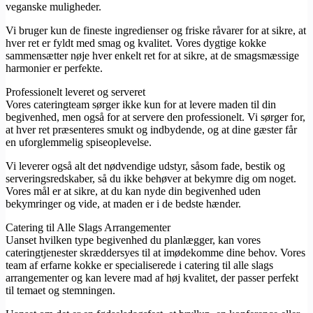
veganske muligheder.
Vi bruger kun de fineste ingredienser og friske råvarer for at sikre, at
hver ret er fyldt med smag og kvalitet. Vores dygtige kokke
sammensætter nøje hver enkelt ret for at sikre, at de smagsmæssige
harmonier er perfekte.
Professionelt leveret og serveret
Vores cateringteam sørger ikke kun for at levere maden til din
begivenhed, men også for at servere den professionelt. Vi sørger for,
at hver ret præsenteres smukt og indbydende, og at dine gæster får
en uforglemmelig spiseoplevelse.
Vi leverer også alt det nødvendige udstyr, såsom fade, bestik og
serveringsredskaber, så du ikke behøver at bekymre dig om noget.
Vores mål er at sikre, at du kan nyde din begivenhed uden
bekymringer og vide, at maden er i de bedste hænder.
Catering til Alle Slags Arrangementer
Uanset hvilken type begivenhed du planlægger, kan vores
cateringtjenester skræddersyes til at imødekomme dine behov. Vores
team af erfarne kokke er specialiserede i catering til alle slags
arrangementer og kan levere mad af høj kvalitet, der passer perfekt
til temaet og stemningen.