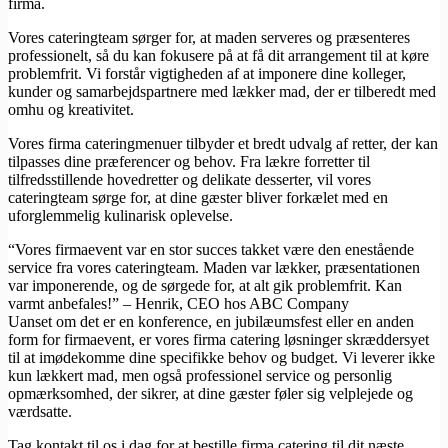
firma.
Vores cateringteam sørger for, at maden serveres og præsenteres
professionelt, så du kan fokusere på at få dit arrangement til at køre
problemfrit. Vi forstår vigtigheden af at imponere dine kolleger,
kunder og samarbejdspartnere med lækker mad, der er tilberedt med
omhu og kreativitet.
Vores firma cateringmenuer tilbyder et bredt udvalg af retter, der kan
tilpasses dine præferencer og behov. Fra lækre forretter til
tilfredsstillende hovedretter og delikate desserter, vil vores
cateringteam sørge for, at dine gæster bliver forkælet med en
uforglemmelig kulinarisk oplevelse.
“Vores firmaevent var en stor succes takket være den enestående
service fra vores cateringteam. Maden var lækker, præsentationen
var imponerende, og de sørgede for, at alt gik problemfrit. Kan
varmt anbefales!” – Henrik, CEO hos ABC Company
Uanset om det er en konference, en jubilæumsfest eller en anden
form for firmaevent, er vores firma catering løsninger skræddersyet
til at imødekomme dine specifikke behov og budget. Vi leverer ikke
kun lækkert mad, men også professionel service og personlig
opmærksomhed, der sikrer, at dine gæster føler sig velplejede og
værdsatte.
Tag kontakt til os i dag for at bestille firma catering til dit næste