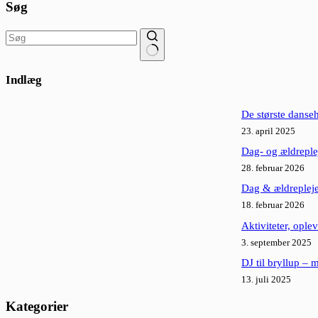
Søg
Ingen
resultater
Indlæg
De største dansehi
23. april 2025
Dag- og ældreple
28. februar 2026
Dag & ældrepleje:
18. februar 2026
Aktiviteter, ople
3. september 2025
DJ til bryllup – 
13. juli 2025
Kategorier