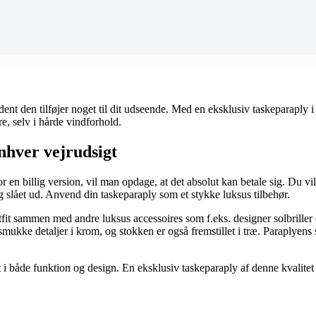
dent den tilføjer noget til dit udseende. Med en eksklusiv taskeparaply 
re, selv i hårde vindforhold.
nhver vejrudsigt
or en billig version, vil man opdage, at det absolut kan betale sig. Du vi
g slået ud. Anvend din taskeparaply som et stykke luksus tilbehør.
it sammen med andre luksus accessoires som f.eks. designer solbriller e
mukke detaljer i krom, og stokken er også fremstillet i træ. Paraplyens s
et i både funktion og design. En eksklusiv taskeparaply af denne kvalite