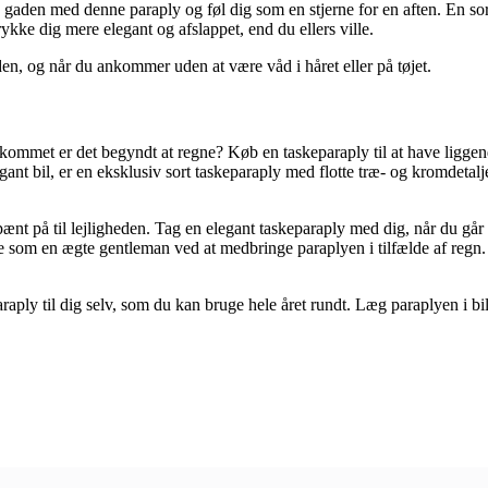
gaden med denne paraply og føl dig som en stjerne for en aften. En sort
kke dig mere elegant og afslappet, end du ellers ville.
gaden, og når du ankommer uden at være våd i håret eller på tøjet.
ankommet er det begyndt at regne? Køb en taskeparaply til at have liggend
gant bil, er en eksklusiv sort taskeparaply med flotte træ- og kromdetaljer
g pænt på til lejligheden. Tag en elegant taskeparaply med dig, når du g
de som en ægte gentleman ved at medbringe paraplyen i tilfælde af regn.
aply til dig selv, som du kan bruge hele året rundt. Læg paraplyen i bile