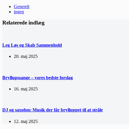
Generelt
ingen
Relaterede indlæg
Leg Løs og Skab Sammenhold
20. maj 2025
Bryllupssange – vores bedste forslag
16. maj 2025
DJ og saxofon: Musik der får brylluppet til at stråle
12. maj 2025