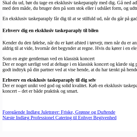
Skal du ud, bør du tage en eksklusiv taskeparaply med dig. Gå ned ad 
med den måde, du bruger den på som stok eller i udslået form, og udtry
En eksklusiv taskeparaply får dig til at se stilfuld ud, når du går på 
Erhverv dig en eksklusiv taskeparaply til bilen
Kender du den følelse, når du er kørt afsted i tørvejr, men når du er 
aldrig til at vide, hvornår det begynder at regne. Hvis du kører i en ele
Som en ægte gentleman ved en klassisk koncert
Der er noget særligt ved at deltage i en klassisk koncert og klæde si
godt indtryk på din partner ved at vise hende, at du har tænkt på hen
Erhverv en eksklusiv taskeparaply til dig selv
Der er noget unikt ved god og solid kvalitet. Køb en eksklusiv taskepar
koncert – det er både praktisk og smart.
Foregående
Indlæg
Juletræer: Friske, Grønne og Duftende
Næste
Indlæg
Professionel Catering til Enhver Begivenhed