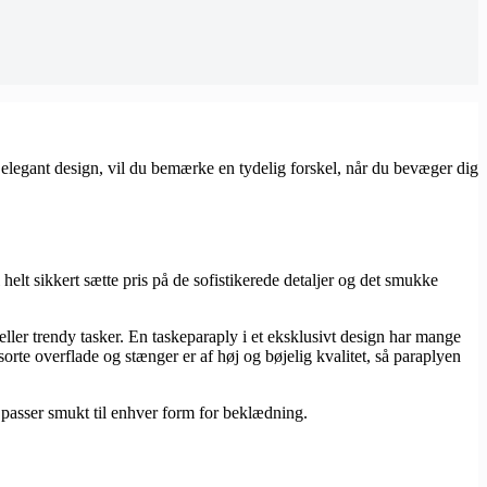
i elegant design, vil du bemærke en tydelig forskel, når du bevæger dig
l helt sikkert sætte pris på de sofistikerede detaljer og det smukke
ller trendy tasker. En taskeparaply i et eksklusivt design har mange
orte overflade og stænger er af høj og bøjelig kvalitet, så paraplyen
t passer smukt til enhver form for beklædning.