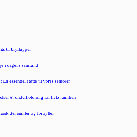
ts til bryllupper
je i dagens samfund
 En essentiel støtte til vores seniorer
velser & underholdning for hele familien
musik der samler og fortryller