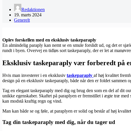
Redaktionen
19. marts 2024
Generelt
Oplev forskellen med en eksklusiv taskeparaply
En almindelig paraply kan nemt se en smule forslidt ud, og det er sjæl
rundt i byen. Overvej en tidløs sort taskeparaply, der er let at manøvre
Eksklusiv taskeparaply vær forberedt på e
Hvis man investerer i en eksklusiv
taskeparaply
af høj kvalitet fremf
design på en eksklusiv taskeparaply, både når den er foldet sammen o
Tag en elegant taskeparaply med dig og brug den som en del af dit outf
unikke egenskaber. Skaftet på paraplyen er fremstillet i ægte træ med s
kan modstå kraftig regn og vind.
Man kan både se og føle, at paraplyen er solid og består af høj kvalit
Tag din taskeparaply med dig, når du tager ud