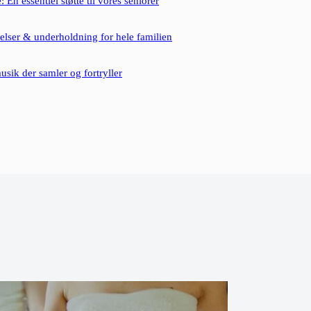
 En essentiel støtte til vores seniorer
velser & underholdning for hele familien
musik der samler og fortryller