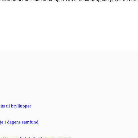
ts til bryllupper
je i dagens samfund