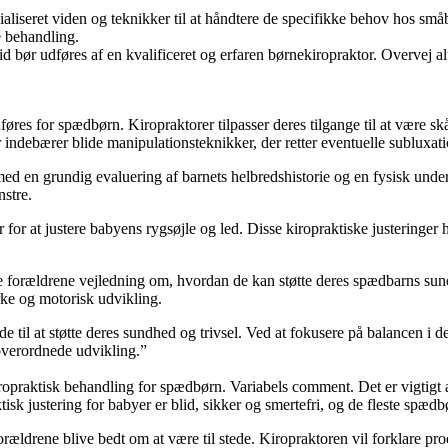
aliseret viden og teknikker til at håndtere de specifikke behov hos små
e behandling.
d bør udføres af en kvalificeret og erfaren børnekiropraktor. Overvej al
føres for spædbørn. Kiropraktorer tilpasser deres tilgange til at være s
 indebærer blide manipulationsteknikker, der retter eventuelle subluxati
d en grundig evaluering af barnets helbredshistorie og en fysisk unders
stre.
 for at justere babyens rygsøjle og led. Disse kiropraktiske justeringer 
ve forældrene vejledning om, hvordan de kan støtte deres spædbarns s
rke og motorisk udvikling.
 til at støtte deres sundhed og trivsel. Ved at fokusere på balancen i
overordnede udvikling.”
ropraktisk behandling for spædbørn. Variabels comment. Det er vigtigt a
tisk justering for babyer er blid, sikker og smertefri, og de fleste spæ
orældrene blive bedt om at være til stede. Kiropraktoren vil forklare p