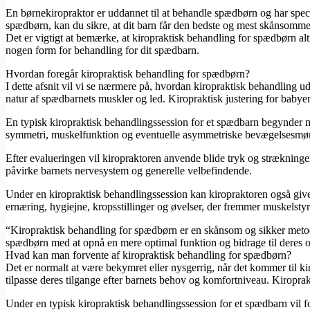
En børnekiropraktor er uddannet til at behandle spædbørn og har speci
spædbørn, kan du sikre, at dit barn får den bedste og mest skånsomm
Det er vigtigt at bemærke, at kiropraktisk behandling for spædbørn alti
nogen form for behandling for dit spædbarn.
Hvordan foregår kiropraktisk behandling for spædbørn?
I dette afsnit vil vi se nærmere på, hvordan kiropraktisk behandling ud
natur af spædbarnets muskler og led. Kiropraktisk justering for babyer
En typisk kiropraktisk behandlingssession for et spædbarn begynder me
symmetri, muskelfunktion og eventuelle asymmetriske bevægelsesmøn
Efter evalueringen vil kiropraktoren anvende blide tryk og strækninger
påvirke barnets nervesystem og generelle velbefindende.
Under en kiropraktisk behandlingssession kan kiropraktoren også gi
ernæring, hygiejne, kropsstillinger og øvelser, der fremmer muskelsty
“Kiropraktisk behandling for spædbørn er en skånsom og sikker metode
spædbørn med at opnå en mere optimal funktion og bidrage til deres 
Hvad kan man forvente af kiropraktisk behandling for spædbørn?
Det er normalt at være bekymret eller nysgerrig, når det kommer til ki
tilpasse deres tilgange efter barnets behov og komfortniveau. Kiroprak
Under en typisk kiropraktisk behandlingssession for et spædbarn vil f