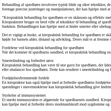
Behandling af spædbørn involverer typisk blide og sikre teknikker, de
foretage præcise justeringer og manipulationer, der kan hjælpe med at 
“Kiropraktisk behandling for spædbørn er en skånsom og effektiv meto
Kiropraktorer bruger en bred vifte af teknikker til behandling af spæ
funktion. Behandlingen kan hjælpe med at lindre smerter eller ubehag
Det er vigtigt at huske, at kiropraktisk behandling for spædbørn er s
højde for barnets alder, tilstand og udvikling. Deres mål er at frem
Fordelene ved kiropraktisk behandling for spædbørn
Når det kommer til spædbarns sundhed, er kiropraktisk behandling en 
Smertelindring og forbedret søvn
Kiropraktisk behandling kan være til stor gavn for spædbørn, der lider
eller ubalancer hos spædbørn. Dette kan resultere i smertelindring og 
Fordøjelsesfremmende fordele
En kiropraktor kan også hjælpe med at forbedre spædbørns fordøjelse. 
spændinger i mavemusklerne kan kiropraktisk behandling give lindri
Styrkelse af immunsystemet
Et stærkt immunsystem er afgørende for spædbarnets sundhed. Kiroprak
kan hjælpe med at forbedre deres modstandskraft mod sygdomme og i