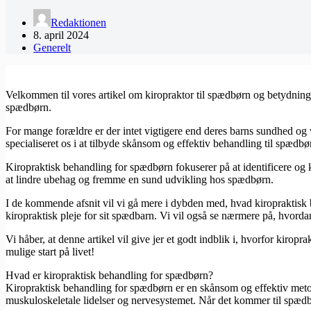
Redaktionen
8. april 2024
Generelt
Velkommen til vores artikel om kiropraktor til spædbørn og betydninge
spædbørn.
For mange forældre er der intet vigtigere end deres barns sundhed og
specialiseret os i at tilbyde skånsom og effektiv behandling til spædbø
Kiropraktisk behandling for spædbørn fokuserer på at identificere og 
at lindre ubehag og fremme en sund udvikling hos spædbørn.
I de kommende afsnit vil vi gå mere i dybden med, hvad kiropraktisk
kiropraktisk pleje for sit spædbarn. Vi vil også se nærmere på, hvor
Vi håber, at denne artikel vil give jer et godt indblik i, hvorfor kiro
mulige start på livet!
Hvad er kiropraktisk behandling for spædbørn?
Kiropraktisk behandling for spædbørn er en skånsom og effektiv metode
muskuloskeletale lidelser og nervesystemet. Når det kommer til spædbø