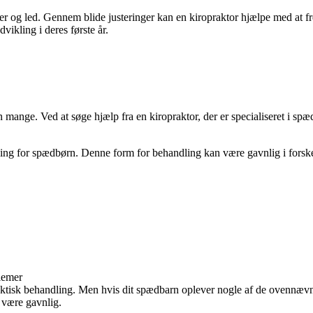
r og led. Gennem blide justeringer kan en kiropraktor hjælpe med at f
ikling i deres første år.
mange. Ved at søge hjælp fra en kiropraktor, der er specialiseret i spæd
dling for spædbørn. Denne form for behandling kan være gavnlig i forskel
lemer
raktisk behandling. Men hvis dit spædbarn oplever nogle af de ovennævn
 være gavnlig.