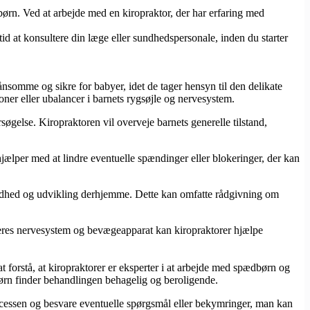
børn. Ved at arbejde med en kiropraktor, der har erfaring med
tid at konsultere din læge eller sundhedspersonale, inden du starter
kånsomme og sikre for babyer, idet de tager hensyn til den delikate
oner eller ubalancer i barnets rygsøjle og nervesystem.
øgelse. Kiropraktoren vil overveje barnets generelle tilstand,
hjælper med at lindre eventuelle spændinger eller blokeringer, der kan
undhed og udvikling derhjemme. Dette kan omfatte rådgivning om
 deres nervesystem og bevægeapparat kan kiropraktorer hjælpe
t forstå, at kiropraktorer er eksperter i at arbejde med spædbørn og
dbørn finder behandlingen behagelig og beroligende.
rocessen og besvare eventuelle spørgsmål eller bekymringer, man kan