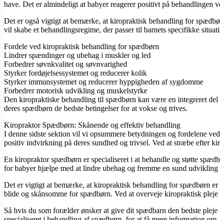
have. Det er almindeligt at babyer reagerer positivt på behandlingen v
Det er også vigtigt at bemærke, at kiropraktisk behandling for spædbø
vil skabe et behandlingsregime, der passer til barnets specifikke situa
Fordele ved kiropraktisk behandling for spædbørn
Lindrer spændinger og ubehag i muskler og led
Forbedrer søvnkvalitet og søvnvarighed
Styrker fordøjelsessystemet og reducerer kolik
Styrker immunsystemet og reducerer hyppigheden af sygdomme
Forbedrer motorisk udvikling og muskelstyrke
Den kiropraktiske behandling til spædbørn kan være en integreret del a
deres spædbørn de bedste betingelser for at vokse og trives.
Kiropraktor Spædbørn: Skånende og effektiv behandling
I denne sidste sektion vil vi opsummere betydningen og fordelene ved
positiv indvirkning på deres sundhed og trivsel. Ved at stræbe efter ki
En kiropraktor spædbørn er specialiseret i at behandle og støtte spædb
for babyer hjælpe med at lindre ubehag og fremme en sund udvikling 
Det er vigtigt at bemærke, at kiropraktisk behandling for spædbørn er 
blide og skånsomme for spædbørn. Ved at overveje kiropraktisk pleje f
Så hvis du som forælder ønsker at give dit spædbarn den bedste pleje 
specialiseret i behandling af spædbørn, for at få mere information o