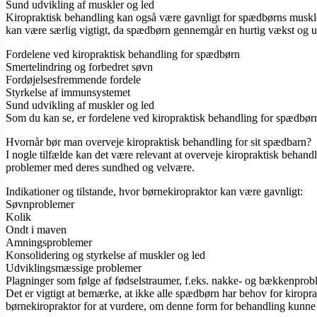
Sund udvikling af muskler og led
Kiropraktisk behandling kan også være gavnligt for spædbørns muskle
kan være særlig vigtigt, da spædbørn gennemgår en hurtig vækst og udv
Fordelene ved kiropraktisk behandling for spædbørn
Smertelindring og forbedret søvn
Fordøjelsesfremmende fordele
Styrkelse af immunsystemet
Sund udvikling af muskler og led
Som du kan se, er fordelene ved kiropraktisk behandling for spædbørn 
Hvornår bør man overveje kiropraktisk behandling for sit spædbarn?
I nogle tilfælde kan det være relevant at overveje kiropraktisk behan
problemer med deres sundhed og velvære.
Indikationer og tilstande, hvor børnekiropraktor kan være gavnligt:
Søvnproblemer
Kolik
Ondt i maven
Amningsproblemer
Konsolidering og styrkelse af muskler og led
Udviklingsmæssige problemer
Plagninger som følge af fødselstraumer, f.eks. nakke- og bækkenprob
Det er vigtigt at bemærke, at ikke alle spædbørn har behov for kirop
børnekiropraktor for at vurdere, om denne form for behandling kunne