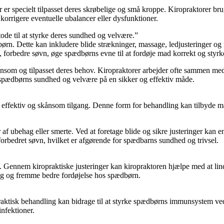
r er specielt tilpasset deres skrøbelige og små kroppe. Kiropraktorer 
korrigere eventuelle ubalancer eller dysfunktioner.
de til at styrke deres sundhed og velvære.”
dbørn. Dette kan inkludere blide strækninger, massage, ledjusteringer o
, forbedre søvn, øge spædbørns evne til at fordøje mad korrekt og sty
kånsom og tilpasset deres behov. Kiropraktorer arbejder ofte sammen med
me spædbørns sundhed og velvære på en sikker og effektiv måde.
effektiv og skånsom tilgang. Denne form for behandling kan tilbyde man
 af ubehag eller smerte. Ved at foretage blide og sikre justeringer kan
forbedret søvn, hvilket er afgørende for spædbarns sundhed og trivsel.
Gennem kiropraktiske justeringer kan kiropraktoren hjælpe med at lindre 
ng og fremme bedre fordøjelse hos spædbørn.
tisk behandling kan bidrage til at styrke spædbørns immunsystem ved at
nfektioner.