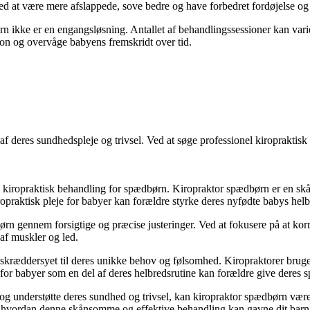
ed at være mere afslappede, sove bedre og have forbedret fordøjelse og 
rn ikke er en engangsløsning. Antallet af behandlingssessioner kan vari
tion og overvåge babyens fremskridt over tid.
f deres sundhedspleje og trivsel. Ved at søge professionel kiropraktisk 
 kiropraktisk behandling for spædbørn. Kiropraktor spædbørn er en skån
ropraktisk pleje for babyer kan forældre styrke deres nyfødte babys helb
ørn gennem forsigtige og præcise justeringer. Ved at fokusere på at kor
af muskler og led.
skræddersyet til deres unikke behov og følsomhed. Kiropraktorer bruger s
or babyer som en del af deres helbredsrutine kan forældre give deres sp
og understøtte deres sundhed og trivsel, kan kiropraktor spædbørn være 
m, hvordan denne skånsomme og effektive behandling kan gavne dit barn