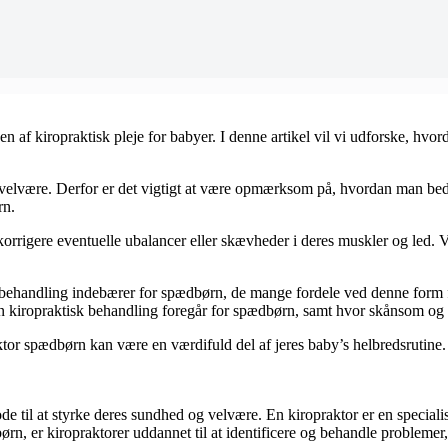
n af kiropraktisk pleje for babyer. I denne artikel vil vi udforske, hv
 velvære. Derfor er det vigtigt at være opmærksom på, hvordan man bed
rn.
korrigere eventuelle ubalancer eller skævheder i deres muskler og led. 
 behandling indebærer for spædbørn, de mange fordele ved denne form f
dan kiropraktisk behandling foregår for spædbørn, samt hvor skånsom og
praktor spædbørn kan være en værdifuld del af jeres baby’s helbredsrutine
 til at styrke deres sundhed og velvære. En kiropraktor er en specialis
rn, er kiropraktorer uddannet til at identificere og behandle probleme