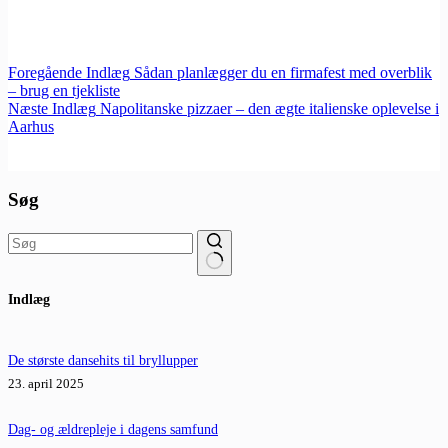
Foregående
Indlæg
Sådan planlægger du en firmafest med overblik
– brug en tjekliste
Næste
Indlæg
Napolitanske pizzaer – den ægte italienske oplevelse i
Aarhus
Søg
Ingen
Indlæg
resultater
De største dansehits til bryllupper
23. april 2025
Dag- og ældrepleje i dagens samfund