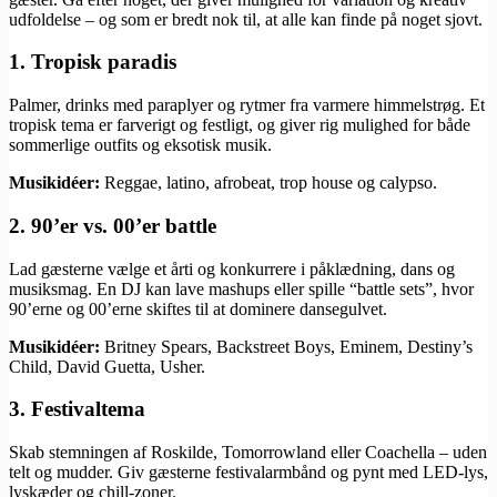
udfoldelse – og som er bredt nok til, at alle kan finde på noget sjovt.
1.
Tropisk paradis
Palmer, drinks med paraplyer og rytmer fra varmere himmelstrøg. Et
tropisk tema er farverigt og festligt, og giver rig mulighed for både
sommerlige outfits og eksotisk musik.
Musikidéer:
Reggae, latino, afrobeat, trop house og calypso.
2.
90’er vs. 00’er battle
Lad gæsterne vælge et årti og konkurrere i påklædning, dans og
musiksmag. En DJ kan lave mashups eller spille “battle sets”, hvor
90’erne og 00’erne skiftes til at dominere dansegulvet.
Musikidéer:
Britney Spears, Backstreet Boys, Eminem, Destiny’s
Child, David Guetta, Usher.
3.
Festivaltema
Skab stemningen af Roskilde, Tomorrowland eller Coachella – uden
telt og mudder. Giv gæsterne festivalarmbånd og pynt med LED-lys,
lyskæder og chill-zoner.