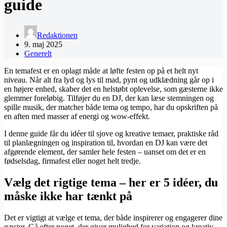
guide
Redaktionen
9. maj 2025
Generelt
En temafest er en oplagt måde at løfte festen op på et helt nyt
niveau. Når alt fra lyd og lys til mad, pynt og udklædning går op i
en højere enhed, skaber det en helstøbt oplevelse, som gæsterne ikke
glemmer foreløbig. Tilføjer du en DJ, der kan læse stemningen og
spille musik, der matcher både tema og tempo, har du opskriften på
en aften med masser af energi og wow-effekt.
I denne guide får du idéer til sjove og kreative temaer, praktiske råd
til planlægningen og inspiration til, hvordan en DJ kan være det
afgørende element, der samler hele festen – uanset om det er en
fødselsdag, firmafest eller noget helt tredje.
Vælg det rigtige tema – her er 5 idéer, du
måske ikke har tænkt på
Det er vigtigt at vælge et tema, der både inspirerer og engagerer dine
gæster. Gå efter noget, der giver mulighed for variation og kreativ