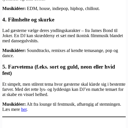
Musikidéer:
EDM, house, indiepop, hiphop, chillout.
4.
Filmhelte og skurke
Lad gæsterne vælge deres yndlingskarakter – fra James Bond til
Joker. En DJ kan skræddersy et sæt med ikonisk filmmusik blandet
med dansegulvshits.
Musikidéer:
Soundtracks, remixes af kendte temasange, pop og
dance.
5.
Farvetema (f.eks. sort og guld, neon eller hvid
fest)
Et simpelt, men stilrent tema hvor gæsterne skal klæde sig i bestemte
farver. Med det rette lys- og lyddesign kan DJ’en matche temaet for
at skabe en visuel helhed.
Musikidéer:
Alt fra lounge til festmusik, afhængig af stemningen.
Læs mere
her
.